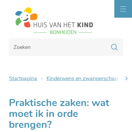
Naar
Bonheiden
inhoud
MEN
Waarmee
Zoe
kunnen
we
jou
helpen?
Startpagina
Kinderwens en zwangerschap
Pr
scro
Praktische zaken: wat
naa
moet ik in orde
link
brengen?