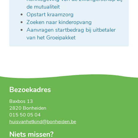
de mutualiteit
Opstart kraamzorg
Zoeken naar kinderopvang
Aanvragen startbedrag bij uitbetaler
van het Groeipakket
Bezoekadres
Baxbos 13
2820
Bonheiden
015 50 05 04
huisvanhetkind
@
bonheiden.be
Niets missen?