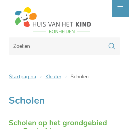
Naar
Bonheiden
inhoud
MEN
Waarmee
Zoe
kunnen
we
jou
helpen?
Startpagina
Kleuter
Scholen
Scholen
Scholen op het grondgebied