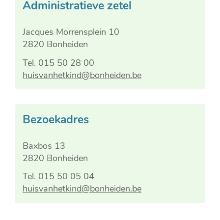
Contact
Administratieve zetel
Huis
van
Adres
Jacques Morrensplein 10
het
,
2820
Bonheiden
Kind
Tel.
015 50 28 00
E-
huisvanhetkind
@
bonheiden.be
mail
Contact
Bezoekadres
Huis
van
Adres
Baxbos 13
het
,
2820
Bonheiden
Kind
Tel.
015 50 05 04
E-
huisvanhetkind
@
bonheiden.be
mail