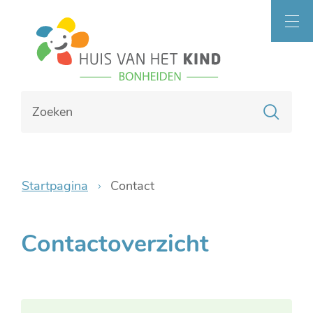
Naar
Bonheiden
inhoud
MEN
Waarmee
Zoe
kunnen
we
jou
helpen?
Startpagina
Contact
Contactoverzicht